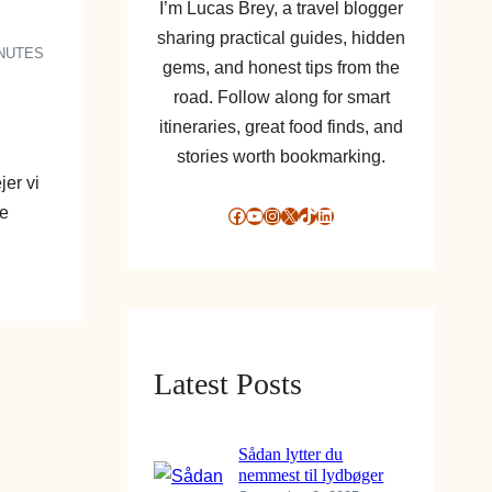
I’m Lucas Brey, a travel blogger
sharing practical guides, hidden
INUTES
gems, and honest tips from the
road. Follow along for smart
itineraries, great food finds, and
stories worth bookmarking.
jer vi
ce
Facebook
YouTube
Instagram
X
TikTok
LinkedIn
Latest Posts
Sådan lytter du
nemmest til lydbøger