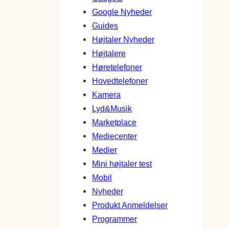
Google Nyheder
Guides
Højtaler Nyheder
Højtalere
Høretelefoner
Hovedtelefoner
Kamera
Lyd&Musik
Marketplace
Mediecenter
Medier
Mini højtaler test
Mobil
Nyheder
Produkt Anmeldelser
Programmer