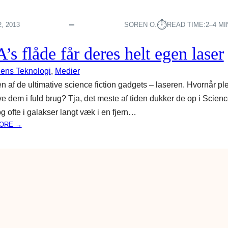
⏱︎
, 2013
SOREN O.
READ TIME:
2–4 M
s flåde får deres helt egen laser
dens Teknologi
, 
Medier
en af de ultimative science fiction gadgets – laseren. Hvornår ple
ve dem i fuld brug? Tja, det meste af tiden dukker de op i Scien
 og ofte i galakser langt væk i en fjern…
:
ORE →
U
S
A
’
S
F
L
Å
D