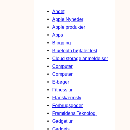
Andet
Apple Nyheder
Apple produkter
Apps
Blogging
Bluetooth højtaler test
Cloud storage anmeldelser
Computer
Computer
E-bøger
Fitness ur
Fladskærmstv
Forbrugsgoder
Fremtidens Teknologi
Gadget ur
Gadgets