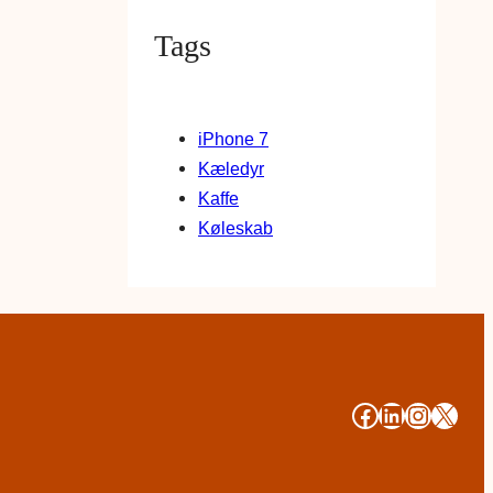
Tags
iPhone 7
Kæledyr
Kaffe
Køleskab
#
#
#
#