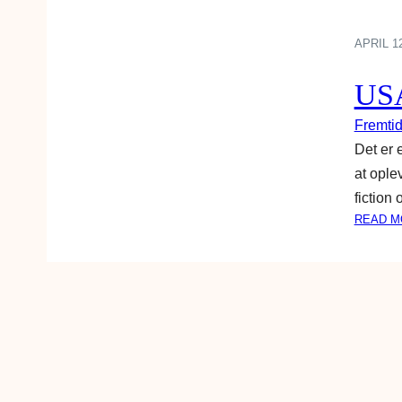
APRIL 12
USA’
Fremti
Det er 
at ople
fiction
READ M