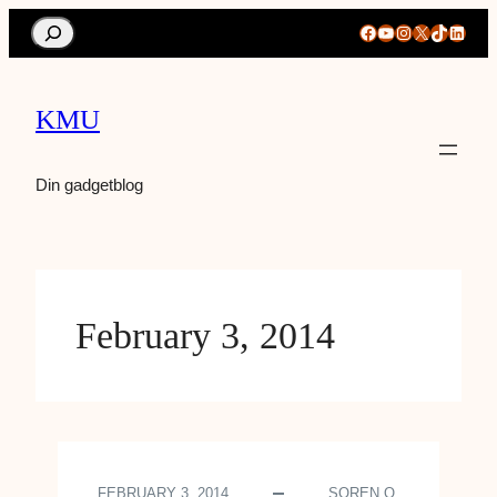
Search
Facebook
YouTube
Instagram
X
TikTok
Linke
KMU
Din gadgetblog
February 3, 2014
FEBRUARY 3, 2014
SOREN O.