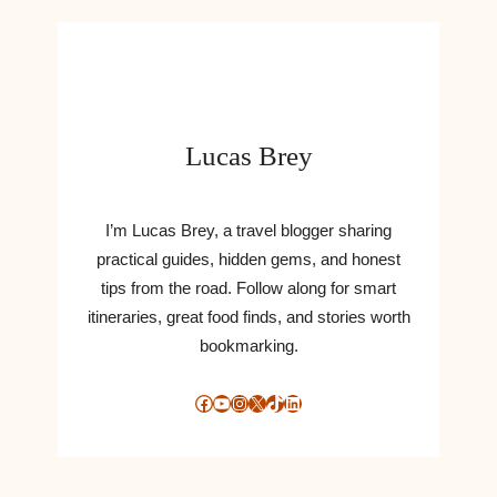
E
:
K
Ø
B
D
Lucas Brey
I
N
E
B
I’m Lucas Brey, a travel blogger sharing
A
practical guides, hidden gems, and honest
T
tips from the road. Follow along for smart
T
itineraries, great food finds, and stories worth
E
bookmarking.
R
I
E
Facebook
YouTube
Instagram
X
TikTok
LinkedIn
R
O
N
L