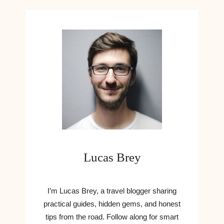
E
5
G
A
D
G
E
T
S
S
K
A
L
D
Lucas Brey
U
H
A
V
I’m Lucas Brey, a travel blogger sharing
E
practical guides, hidden gems, and honest
I
tips from the road. Follow along for smart
2