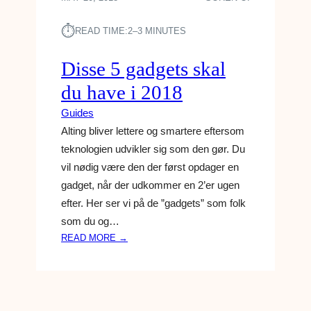
⏱︎
READ TIME:
2–3 MINUTES
Disse 5 gadgets skal
du have i 2018
Guides
Alting bliver lettere og smartere eftersom
teknologien udvikler sig som den gør. Du
vil nødig være den der først opdager en
gadget, når der udkommer en 2’er ugen
efter. Her ser vi på de ”gadgets” som folk
som du og…
:
READ MORE →
D
I
S
S