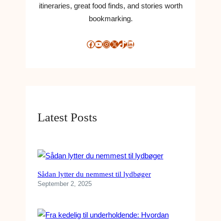
itineraries, great food finds, and stories worth
0
bookmarking.
1
8
Facebook
YouTube
Instagram
X
TikTok
LinkedIn
Latest Posts
Sådan lytter du nemmest til lydbøger
September 2, 2025