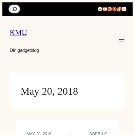
Search
Facebook
YouTube
Instagram
X
TikTok
Linke
KMU
Din gadgetblog
May 20, 2018
MAY 20, 2018
SOREN O.