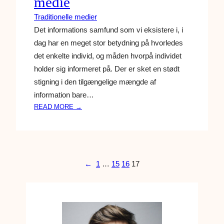
medie
E
D
Traditionelle medier
I
Det informations samfund som vi eksistere i, i
E
dag har en meget stor betydning på hvorledes
R
det enkelte individ, og måden hvorpå individet
holder sig informeret på. Der er sket en stødt
stigning i den tilgængelige mængde af
information bare…
:
READ MORE →
F
O
R
S
V
←
1
…
15
16
17
I
N
D
E
R