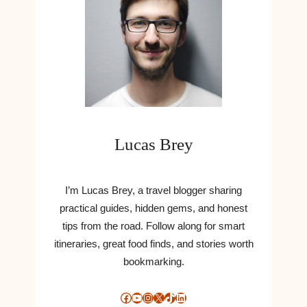
D
E
T
G
A
M
L
E
M
E
Lucas Brey
D
I
E
I’m Lucas Brey, a travel blogger sharing
practical guides, hidden gems, and honest
tips from the road. Follow along for smart
itineraries, great food finds, and stories worth
bookmarking.
Facebook
YouTube
Instagram
X
TikTok
LinkedIn