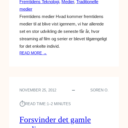
Fremtidens Teknologi
, 
Medier
, 
Traditionelle
R
N
medier
E
Fremtidens medier Hvad kommer fremtidens
S
medier til at blive vist igennem, vi har allerede
B
set en stor udvikling de seneste får år, hvor
E
streaming af film og serier er blevet tilgængeligt
H
for det enkelte individ.
O
V
:
READ MORE →
!
F
R
E
M
T
NOVEMBER 25, 2012
SOREN O.
I
D
⏱︎
E
READ TIME:
1–2 MINUTES
N
S
Forsvinder det gamle
M