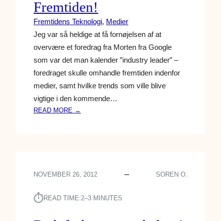
Fremtiden!
Fremtidens Teknologi
, 
Medier
Jeg var så heldige at få fornøjelsen af at
overvære et foredrag fra Morten fra Google
som var det man kalender ”industry leader” –
foredraget skulle omhandle fremtiden indenfor
medier, samt hvilke trends som ville blive
vigtige i den kommende…
:
READ MORE →
G
O
O
G
L
NOVEMBER 26, 2012
SOREN O.
E
O
⏱︎
M
READ TIME:
2–3 MINUTES
K
R