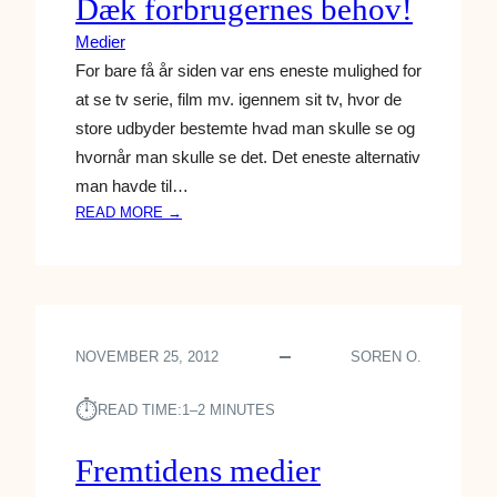
Dæk forbrugernes behov!
I
Medier
N
G
For bare få år siden var ens eneste mulighed for
F
at se tv serie, film mv. igennem sit tv, hvor de
R
store udbyder bestemte hvad man skulle se og
E
hvornår man skulle se det. Det eneste alternativ
M
man havde til…
T
:
READ MORE →
I
D
D
Æ
E
K
N
F
!
O
NOVEMBER 25, 2012
SOREN O.
R
B
⏱︎
R
READ TIME:
1–2 MINUTES
U
G
Fremtidens medier
E