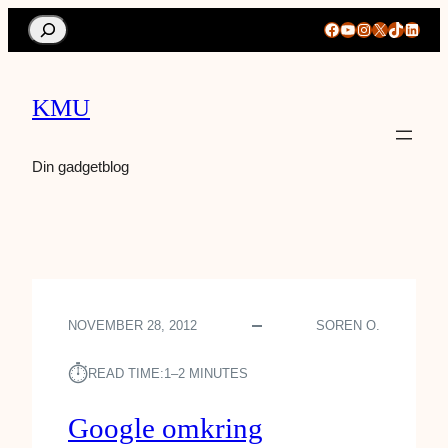
Search
Facebook
YouTube
Instagram
X
TikTok
Linke
KMU
Din gadgetblog
NOVEMBER 28, 2012
SOREN O.
⏱︎
READ TIME:
1–2 MINUTES
Google omkring