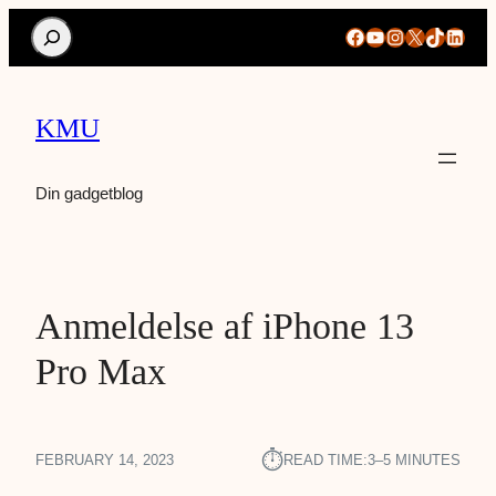
Search
Facebook
YouTube
Instagram
X
TikTok
Linke
KMU
Din gadgetblog
Anmeldelse af iPhone 13
Pro Max
⏱︎
FEBRUARY 14, 2023
READ TIME:
3–5 MINUTES