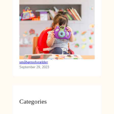
Køb disse tekniske gadgets som
småbørnsforælder
September 29, 2023
Categories