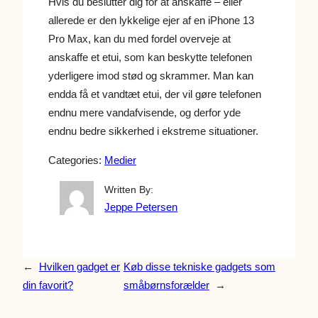
Hvis du beslutter dig for at anskaffe – eller
allerede er den lykkelige ejer af en iPhone 13
Pro Max, kan du med fordel overveje at
anskaffe et etui, som kan beskytte telefonen
yderligere imod stød og skrammer. Man kan
endda få et vandtæt etui, der vil gøre telefonen
endnu mere vandafvisende, og derfor yde
endnu bedre sikkerhed i ekstreme situationer.
Categories:
Medier
Written By:
Jeppe Petersen
←
Hvilken gadget er
Køb disse tekniske gadgets som
din favorit?
småbørnsforælder
→