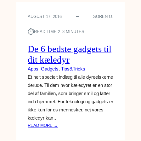
O
A
N
R
AUGUST 17, 2016
SOREN O.
E
T
7
E
⏱︎
D
READ TIME:
2–3 MINUTES
N
E
N
De 6 bedste gadgets til
7
dit kæledyr
.
S
Apps
, 
Gadgets
, 
Tips&Tricks
E
Et helt specielt indlæg til alle dyreelskerne
P
derude. Til dem hvor kæledyret er en stor
T
del af familien, som bringer smil og latter
E
M
ind i hjemmet. For teknologi og gadgets er
B
ikke kun for os mennesker, nej vores
E
kæledyr kan…
R
:
READ MORE →
D
E