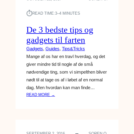
⏱︎
READ TIME:
3–4 MINUTES
De 3 bedste tips og
gadgets til farten
Gadgets
, 
Guides
, 
Tips&Tricks
Mange af os har en travl hverdag, og det
giver mindre tid til nogle af de små
nødvendige ting, som vi simpelthen bliver
nødt til at tage os af i løbet af en normal
dag. Men hvordan kan man finde…
:
READ MORE →
D
E
3
B
E
SEPTEMBER 2, 2016
SOREN O.
D