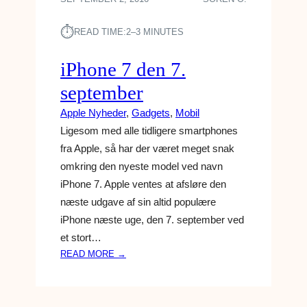
S
⏱︎
T
READ TIME:
2–3 MINUTES
E
T
iPhone 7 den 7.
I
september
P
S
Apple Nyheder
, 
Gadgets
, 
Mobil
O
Ligesom med alle tidligere smartphones
G
fra Apple, så har der været meget snak
G
omkring den nyeste model ved navn
A
D
iPhone 7. Apple ventes at afsløre den
G
næste udgave af sin altid populære
E
iPhone næste uge, den 7. september ved
T
et stort…
S
:
READ MORE →
T
I
I
P
L
H
F