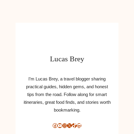
6
B
E
D
S
T
E
G
Lucas Brey
A
D
G
E
I’m Lucas Brey, a travel blogger sharing
T
practical guides, hidden gems, and honest
S
tips from the road. Follow along for smart
T
itineraries, great food finds, and stories worth
I
bookmarking.
L
D
I
Facebook
YouTube
Instagram
X
TikTok
LinkedIn
T