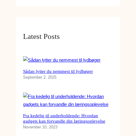
K
Æ
L
E
D
Latest Posts
Y
R
Sådan lytter du nemmest til lydbøger
September 2, 2025
Fra kedelig til underholdende: Hvordan
gadgets kan forvandle din læringsoplevelse
November 10, 2023