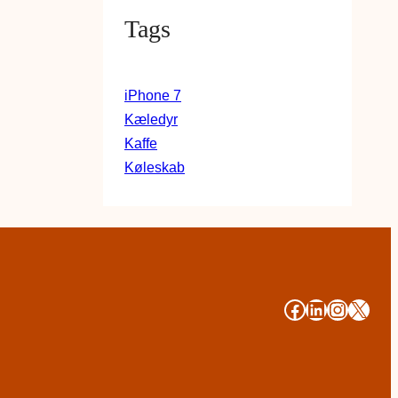
Tags
iPhone 7
Kæledyr
Kaffe
Køleskab
#
#
#
#