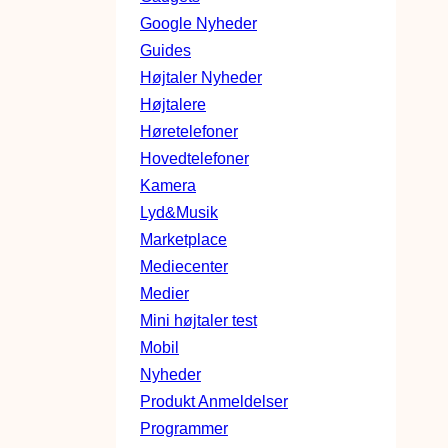
Google Nyheder
Guides
Højtaler Nyheder
Højtalere
Høretelefoner
Hovedtelefoner
Kamera
Lyd&Musik
Marketplace
Mediecenter
Medier
Mini højtaler test
Mobil
Nyheder
Produkt Anmeldelser
Programmer