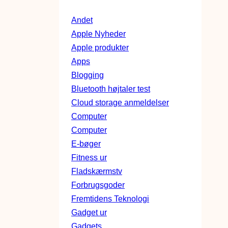
Andet
Apple Nyheder
Apple produkter
Apps
Blogging
Bluetooth højtaler test
Cloud storage anmeldelser
Computer
Computer
E-bøger
Fitness ur
Fladskærmstv
Forbrugsgoder
Fremtidens Teknologi
Gadget ur
Gadgets