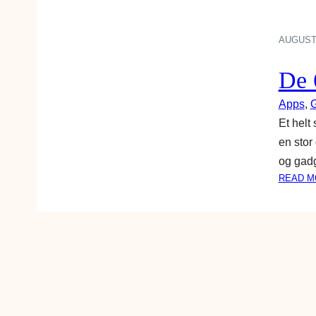
AUGUST 
De 
Apps
, 
Et helt
en stor
og gadg
READ M