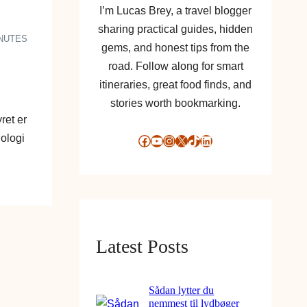
I’m Lucas Brey, a travel blogger
sharing practical guides, hidden
INUTES
gems, and honest tips from the
road. Follow along for smart
itineraries, great food finds, and
stories worth bookmarking.
ret er
nologi
Facebook
YouTube
Instagram
X
TikTok
LinkedIn
Latest Posts
Sådan lytter du
nemmest til lydbøger