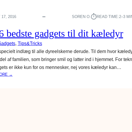
⏱︎
17, 2016
SOREN O.
READ TIME:
2–3 M
6 bedste gadgets til dit kæledyr
Gadgets
, 
Tips&Tricks
 specielt indlæg til alle dyreelskerne derude. Til dem hvor kæledy
 del af familien, som bringer smil og latter ind i hjemmet. For tek
ets er ikke kun for os mennesker, nej vores kæledyr kan…
:
ORE →
D
E
6
B
E
D
S
T