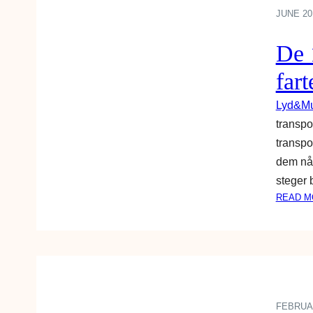
JUNE 20
De 
fart
Lyd&Mu
transpor
transpo
dem når
steger 
READ M
FEBRUAR