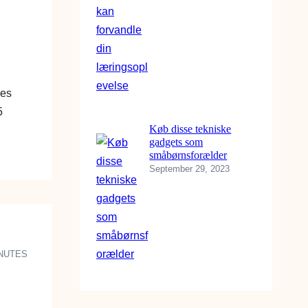
res
5
Køb disse tekniske
gadgets som
småbørnsforælder
September 29, 2023
INUTES