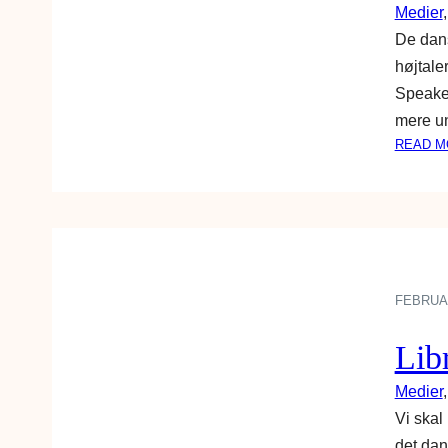
Medier
,
De dans
højtale
Speaker
mere u
READ M
FEBRUAR
Lib
Medier
,
Vi skal
det dan