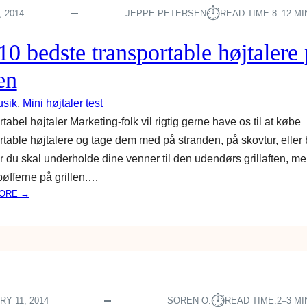
T
⏱︎
, 2014
JEPPE PETERSEN
READ TIME:
8–12 M
E
E
10 bedste transportable højtalere
A
R
en
S
sik
, 
Mini højtaler test
B
O
tabel højtaler Marketing-folk vil rigtig gerne have os til at købe
O
rtable højtalere og tage dem med på stranden, på skovtur, eller
M
 du skal underholde dine venner til den udendørs grillaften, m
H
bøfferne på grillen.…
Ø
J
:
ORE →
T
D
A
E
L
1
E
0
R
B
A
E
N
D
⏱︎
Y 11, 2014
SOREN O.
READ TIME:
2–3 M