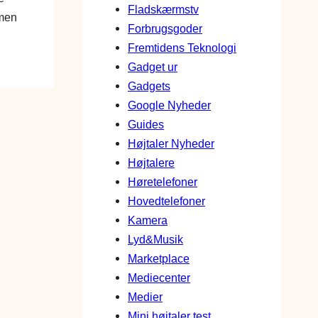
Fladskærmstv
 men
Forbrugsgoder
Fremtidens Teknologi
Gadget ur
Gadgets
Google Nyheder
Guides
Højtaler Nyheder
Højtalere
Høretelefoner
Hovedtelefoner
Kamera
Lyd&Musik
Marketplace
Mediecenter
Medier
Mini højtaler test