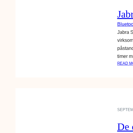
Jab
Bluetoo
Jabra S
virksom
påstand 
timer m
READ M
SEPTEMB
De 