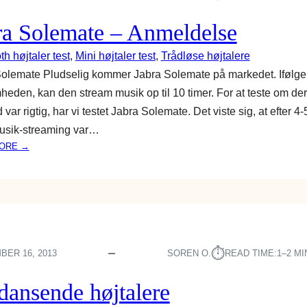
M
S
E
T
ra Solemate – Anmeldelse
L
E
D
T
th højtaler test
, 
Mini højtaler test
, 
Trådløse højtalere
E
R
olemate Pludselig kommer Jabra Solemate på markedet. Ifølge
L
A
heden, kan den stream musik op til 10 timer. For at teste om de
S
N
var rigtig, har vi testet Jabra Solemate. Det viste sig, at efter 4-
E
S
P
usik-streaming var…
O
:
ORE →
R
J
T
A
A
B
B
R
L
A
E
S
H
O
⏱︎
ER 16, 2013
SOREN O.
READ TIME:
1–2 M
Ø
L
J
E
dansende højtalere
T
M