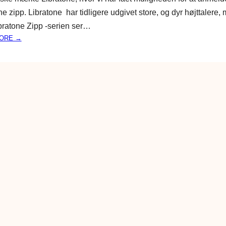
T
ne zipp. Libratone har tidligere udgivet store, og dyr højttalere,
A
L
ratone Zipp -serien ser…
E
:
ORE →
R
L
E
I
B
R
A
T
O
N
E
Z
I
P
P
–
P
R