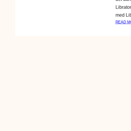
Librato
med Lib
READ M