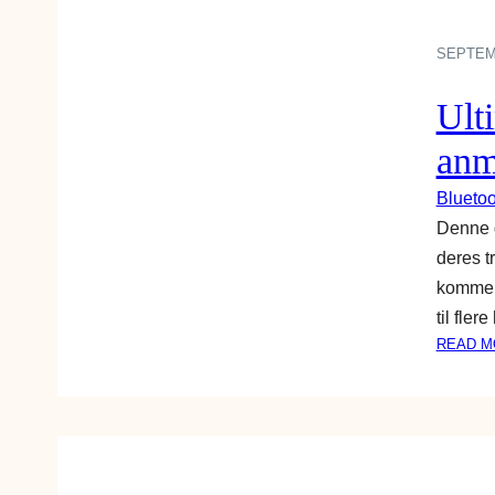
SEPTEMB
Ult
anm
Bluetoo
Denne g
deres t
kommer 
til fler
READ M