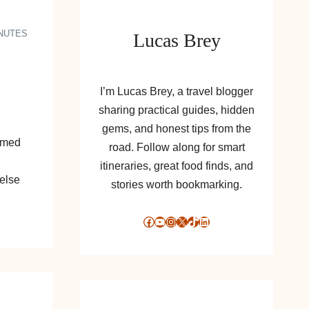
INUTES
Lucas Brey
I’m Lucas Brey, a travel blogger
sharing practical guides, hidden
gems, and honest tips from the
r med
road. Follow along for smart
itineraries, great food finds, and
delse
stories worth bookmarking.
Facebook
YouTube
Instagram
X
TikTok
LinkedIn