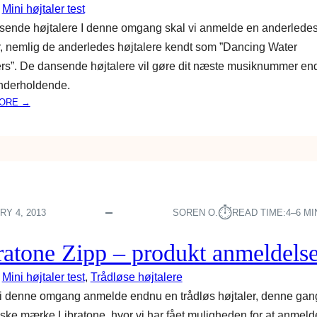
A
A
 
Mini højtaler test
L
T
ende højtalere I denne omgang skal vi anmelde en anderledes
E
E
r, nemlig de anderledes højtalere kendt som ”Dancing Water
R
–
E
s”. De dansende højtalere vil gøre dit næste musiknummer en
A
P
N
nderholdende.
Å
M
:
ORE →
F
E
D
A
L
E
R
D
D
T
E
A
E
L
N
N
S
S
E
E
⏱︎
Y 4, 2013
SOREN O.
READ TIME:
4–6 M
N
D
ratone Zipp – produkt anmeldels
E
H
 
Mini højtaler test
, 
Trådløse højtalere
Ø
 i denne omgang anmelde endnu en trådløs højtaler, denne gang
J
ske mærke Libratone, hvor vi har fået muligheden for at anmeld