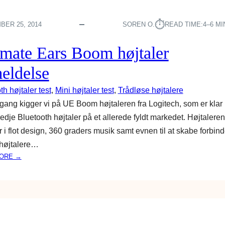
⏱︎
ER 25, 2014
SOREN O.
READ TIME:
4–6 M
imate Ears Boom højtaler
eldelse
th højtaler test
, 
Mini højtaler test
, 
Trådløse højtalere
ang kigger vi på UE Boom højtaleren fra Logitech, som er kla
redje Bluetooth højtaler på et allerede fyldt markedet. Højtaleren
i flot design, 360 graders musik samt evnen til at skabe forbin
e højtalere…
:
ORE →
U
L
T
I
M
A