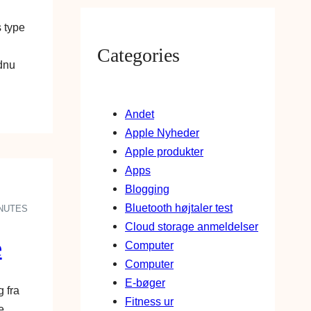
 type
Categories
dnu
Andet
Apple Nyheder
Apple produkter
Apps
Blogging
Bluetooth højtaler test
INUTES
Cloud storage anmeldelser
e
Computer
Computer
E-bøger
 fra
Fitness ur
e