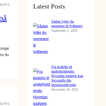
Latest Posts
INUTES
 på
Sådan lytter du
nemmest til lydbøger
September 2, 2025
 bruge
ens du
Fra kedelig til
underholdende:
Hvordan gadgets kan
forvandle din
læringsoplevelse
November 10, 2023
INUTES