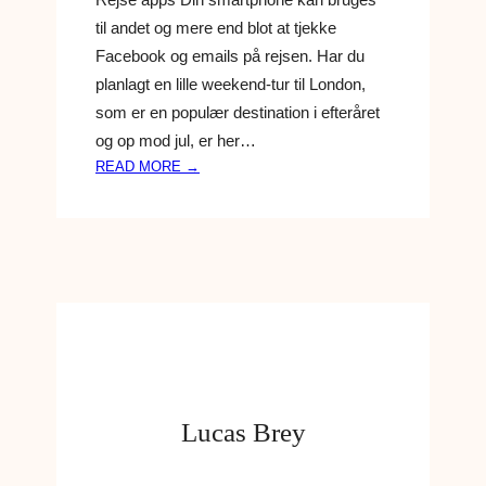
-
til andet og mere end blot at tjekke
A
Facebook og emails på rejsen. Har du
P
planlagt en lille weekend-tur til London,
P
som er en populær destination i efteråret
S
L
og op mod jul, er her…
I
:
READ MORE →
G
D
E
E
N
F
U
E
!
M
B
E
D
S
T
Lucas Brey
E
R
E