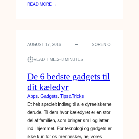
:
READ MORE →
A
G
N
U
D
I
E
D
L
E
–
AUGUST 17, 2016
SOREN O.
:
S
G
Å
⏱︎
A
READ TIME:
2–3 MINUTES
D
D
A
G
De 6 bedste gadgets til
N
E
G
dit kæledyr
T
Ø
S
R
Apps
, 
Gadgets
, 
Tips&Tricks
T
D
Et helt specielt indlæg til alle dyreelskerne
I
U
derude. Til dem hvor kæledyret er en stor
L
del af familien, som bringer smil og latter
S
T
ind i hjemmet. For teknologi og gadgets er
U
ikke kun for os mennesker, nej vores