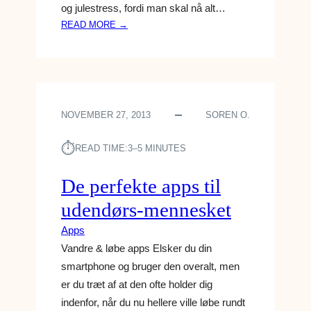
og julestress, fordi man skal nå alt…
L
D
:
READ MORE →
I
D
T
E
K
B
Æ
E
L
D
E
NOVEMBER 27, 2013
SOREN O.
S
D
T
Y
⏱︎
E
READ TIME:
3–5 MINUTES
R
J
U
De perfekte apps til
L
udendørs-mennesket
E
A
Apps
P
Vandre & løbe apps Elsker du din
P
smartphone og bruger den overalt, men
S
er du træt af at den ofte holder dig
indenfor, når du nu hellere ville løbe rundt