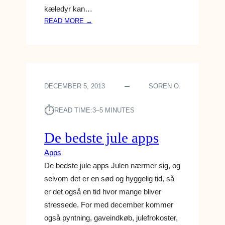
D
kæledyr kan…
I
:
READ MORE →
E
D
S
E
T
6
A
B
R
E
T
DECEMBER 5, 2013
SOREN O.
D
S
⏱︎
T
READ TIME:
3–5 MINUTES
E
G
De bedste jule apps
A
Apps
D
G
De bedste jule apps Julen nærmer sig, og
E
selvom det er en sød og hyggelig tid, så
T
er det også en tid hvor mange bliver
S
stressede. For med december kommer
T
også pyntning, gaveindkøb, julefrokoster,
I