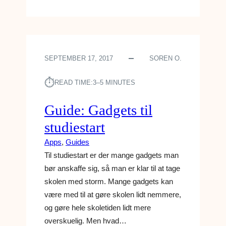
G
Ø
R
E
N
SEPTEMBER 17, 2017
SOREN O.
F
O
⏱︎
R
READ TIME:
3–5 MINUTES
S
K
Guide: Gadgets til
E
studiestart
L
M
Apps
, 
Guides
E
Til studiestart er der mange gadgets man
D
bør anskaffe sig, så man er klar til at tage
A
skolen med storm. Mange gadgets kan
K
T
være med til at gøre skolen lidt nemmere,
I
og gøre hele skoletiden lidt mere
E
overskuelig. Men hvad…
H