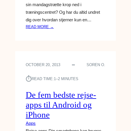
U
sin mandagstrætte krop ned i
D
træningscentret? Og har du altid undret
E
dig over hvordan stjerner kun en…
N
:
READ MORE →
D
D
Ø
E
R
B
S
E
-
D
M
OCTOBER 20, 2013
SOREN O.
S
E
T
N
⏱︎
E
READ TIME:
1–2 MINUTES
N
T
E
R
De fem bedste rejse-
S
Æ
K
apps til Android og
N
E
I
iPhone
T
N
Apps
G
S
Rejse apps Din smartphone kan bruges