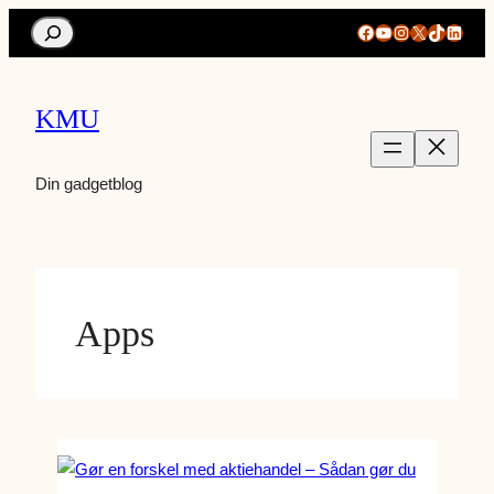
Search
Facebook
YouTube
Instagram
X
TikTok
Linke
KMU
Din gadgetblog
Apps