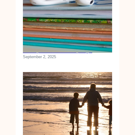
I
P
H
O
N
E
Sådan lytter du nemmest til lydbøger
September 2, 2025