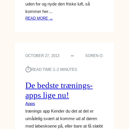
uden for og nyde den friske luft, så
kommer her…
:
READ MORE →
D
E
P
E
R
OCTOBER 27, 2013
SOREN O.
F
E
⏱︎
K
READ TIME:
1–2 MINUTES
T
E
De bedste trænings-
A
apps lige nu!
P
P
Apps
S
trænings app Kender du det at det er
T
umådelig svært at komme ud af døren
I
med løbeskoene på, eller bare at få slæbt
L