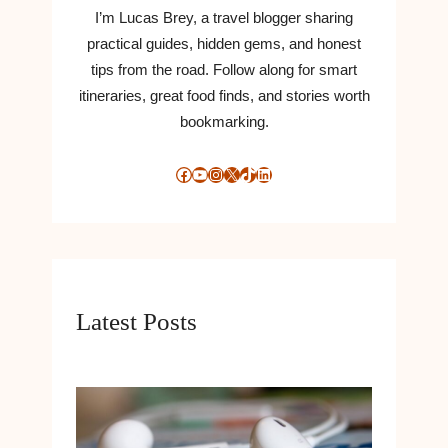
J
I’m Lucas Brey, a travel blogger sharing
S
practical guides, hidden gems, and honest
E
tips from the road. Follow along for smart
-
itineraries, great food finds, and stories worth
A
bookmarking.
P
P
S
Facebook
YouTube
Instagram
X
TikTok
LinkedIn
T
I
L
A
N
D
Latest Posts
R
O
I
D
O
G