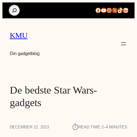
Search
Facebook
YouTube
Instagram
X
TikTok
Linke
KMU
Din gadgetblog
De bedste Star Wars-
gadgets
⏱︎
DECEMBER 22, 2013
READ TIME:
2–4 MINUTES