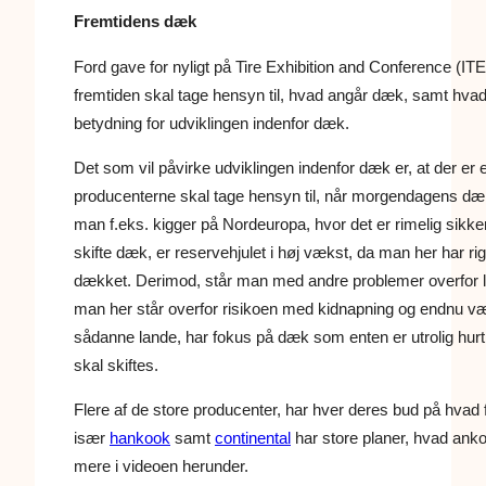
Fremtidens dæk
Ford gave for nyligt på Tire Exhibition and Conference (IT
fremtiden skal tage hensyn til, hvad angår dæk, samt hvad
betydning for udviklingen indenfor dæk.
Det som vil påvirke udviklingen indenfor dæk er, at der er 
producenterne skal tage hensyn til, når morgendagens dæk
man f.eks. kigger på Nordeuropa, hvor det er rimelig sikkert
skifte dæk, er reservehjulet i høj vækst, da man her har rig
dækket. Derimod, står man med andre problemer overfor l
man her står overfor risikoen med kidnapning og endnu vær
sådanne lande, har fokus på dæk som enten er utrolig hurtig
skal skiftes.
Flere af de store producenter, har hver deres bud på hvad
især
hankook
samt
continental
har store planer, hvad an
mere i videoen herunder.