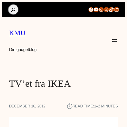
Search
Facebook
YouTube
Instagram
X
TikTok
Linke
KMU
Din gadgetblog
TV’et fra IKEA
⏱︎
DECEMBER 16, 2012
READ TIME:
1–2 MINUTES