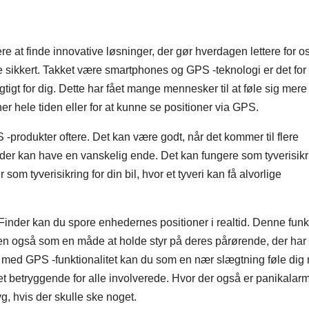
re at finde innovative løsninger, der gør hverdagen lettere for os
e sikkert. Takket være smartphones og GPS -teknologi er det for
gtigt for dig. Dette har fået mange mennesker til at føle sig mere
er hele tiden eller for at kunne se positioner via GPS.
 -produkter oftere. Det kan være godt, når det kommer til flere
r, der kan have en vanskelig ende. Det kan fungere som tyverisikr
om tyverisikring for din bil, hvor et tyveri kan få alvorlige
Finder kan du spore enhedernes positioner i realtid. Denne funkt
men også som en måde at holde styr på deres pårørende, der har 
 med GPS -funktionalitet kan du som en nær slægtning føle dig
t betryggende for alle involverede. Hvor der også er panikalar
g, hvis der skulle ske noget.