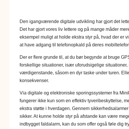
Den igangværende digitale udvikling har gjort det lette
Det har gjort vores liv lettere og på mange måder mer
eksempel muligt at holde ekstra styr på, hvad der er vi
at have adgang til telefonopkald på deres mobiltelefon
Der er flere grunde til, at du bør begynde at bruge GPS
forskellige situationer, især uforudsigelige situatione
værdigenstande, såsom en dyr taske under turen. Eller s
konsekvenser.
Via digitale og elektroniske sporingssystemer fra Mini
fungerer ikke kun som en effektiv tyveribeskyttelse, 
ekstra støtte i hverdagen. Gennem sikkerhedsalarmer
sikker. At kunne holde styr på afstande kan være mege
indbygget faldalarm, kan du som offer også føle dig try