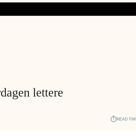
dagen lettere
⏱︎
READ TIM