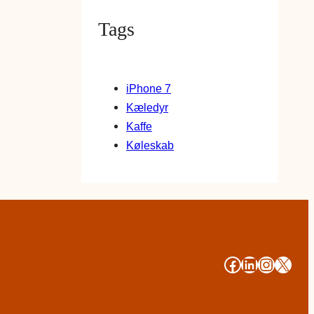
Tags
iPhone 7
Kæledyr
Kaffe
Køleskab
#
#
#
#