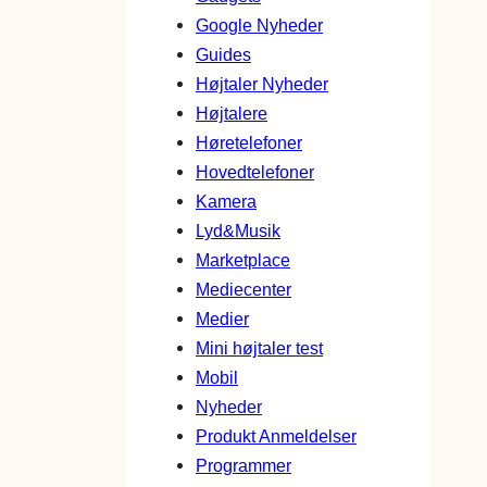
Google Nyheder
Guides
Højtaler Nyheder
Højtalere
Høretelefoner
Hovedtelefoner
Kamera
Lyd&Musik
Marketplace
Mediecenter
Medier
Mini højtaler test
Mobil
Nyheder
Produkt Anmeldelser
Programmer