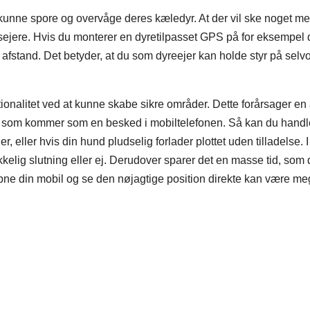
 kunne spore og overvåge deres kæledyr. At der vil ske noget m
ejere. Hvis du monterer en dyretilpasset GPS på for eksempel 
å afstand. Det betyder, at du som dyreejer kan holde styr på sel
ionalitet ved at kunne skabe sikre områder. Dette forårsager en
, som kommer som en besked i mobiltelefonen. Så kan du handle
, eller hvis din hund pludselig forlader plottet uden tilladelse. I
kelig slutning eller ej. Derudover sparer det en masse tid, som 
åbne din mobil og se den nøjagtige position direkte kan være me