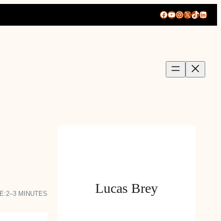
Facebook
YouTube
Instagram
X
TikTok
Linke
Lucas Brey
E:
2–3 MINUTES