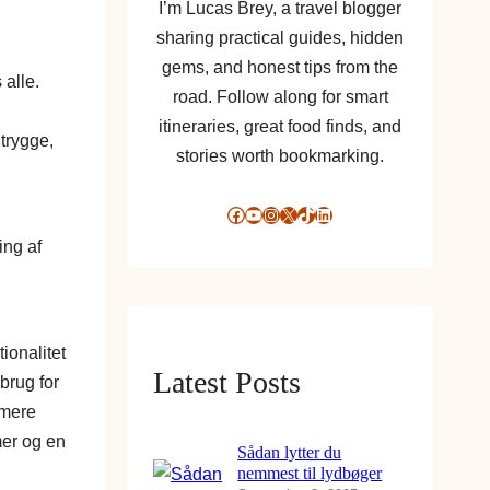
I’m Lucas Brey, a travel blogger
sharing practical guides, hidden
gems, and honest tips from the
 alle.
road. Follow along for smart
itineraries, great food finds, and
 trygge,
stories worth bookmarking.
Facebook
YouTube
Instagram
X
TikTok
LinkedIn
ing af
ionalitet
Latest Posts
brug for
 mere
mer og en
Sådan lytter du
nemmest til lydbøger