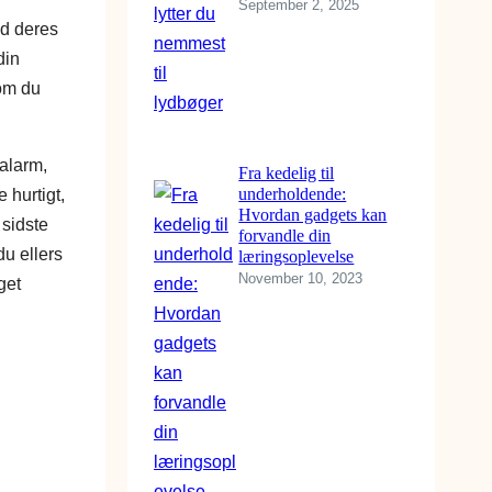
September 2, 2025
ed deres
din
vom du
 alarm,
Fra kedelig til
underholdende:
 hurtigt,
Hvordan gadgets kan
 sidste
forvandle din
du ellers
læringsoplevelse
November 10, 2023
get