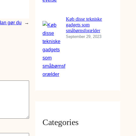
Køb disse tekniske
dan gør du
→
gadgets som
småbørnsforælder
September 29, 2023
Categories