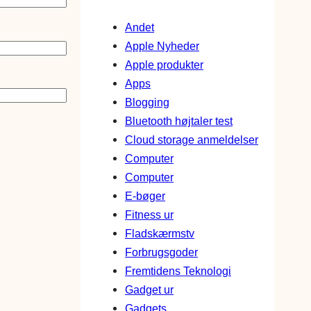
Andet
Apple Nyheder
Apple produkter
Apps
Blogging
Bluetooth højtaler test
Cloud storage anmeldelser
Computer
Computer
E-bøger
Fitness ur
Fladskærmstv
Forbrugsgoder
Fremtidens Teknologi
Gadget ur
Gadgets