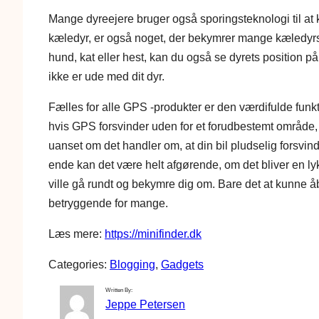
Mange dyreejere bruger også sporingsteknologi til at
kæledyr, er også noget, der bekymrer mange kæledyrs
hund, kat eller hest, kan du også se dyrets position p
ikke er ude med dit dyr.
Fælles for alle GPS -produkter er den værdifulde funkt
hvis GPS forsvinder uden for et forudbestemt område
uanset om det handler om, at din bil pludselig forsvinder
ende kan det være helt afgørende, om det bliver en lyk
ville gå rundt og bekymre dig om. Bare det at kunne 
betryggende for mange.
Læs mere:
https://minifinder.dk
Categories:
Blogging
, 
Gadgets
Written By:
Jeppe Petersen