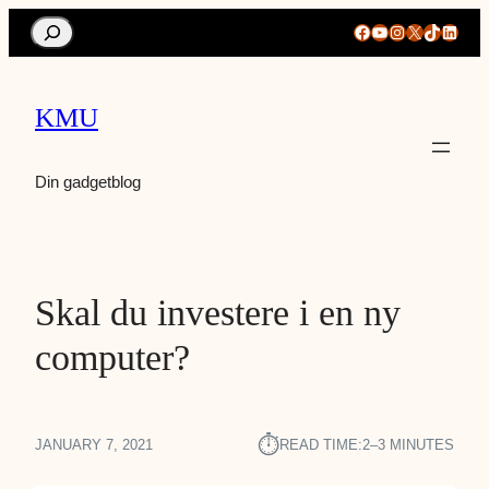
Search
Facebook
YouTube
Instagram
X
TikTok
Linke
KMU
Din gadgetblog
Skal du investere i en ny
computer?
⏱︎
JANUARY 7, 2021
READ TIME:
2–3 MINUTES