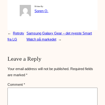
Written By:
Soren O.
←
Retrotv
Samsung Galaxy Gear – det nyeste Smart
fra LG
Watch på markedet
→
Leave a Reply
Your email address will not be published.
Required fields
are marked
*
Comment
*