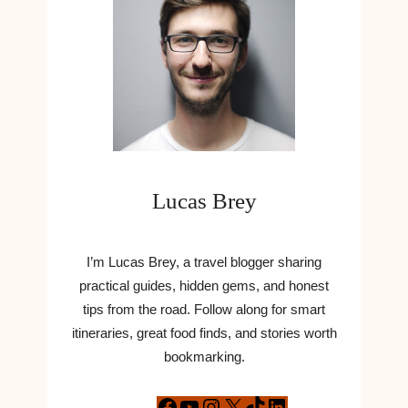
Lucas Brey
I’m Lucas Brey, a travel blogger sharing
practical guides, hidden gems, and honest
tips from the road. Follow along for smart
itineraries, great food finds, and stories worth
bookmarking.
F
Y
I
X
T
L