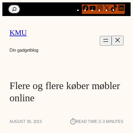
Facebook
YouTube
Instagram
X
TikTok
Link
Search
KMU
Din gadgetblog
Flere og flere køber møbler
online
⏱︎
AUGUST 30, 2013
READ TIME:
2–3 MINUTES