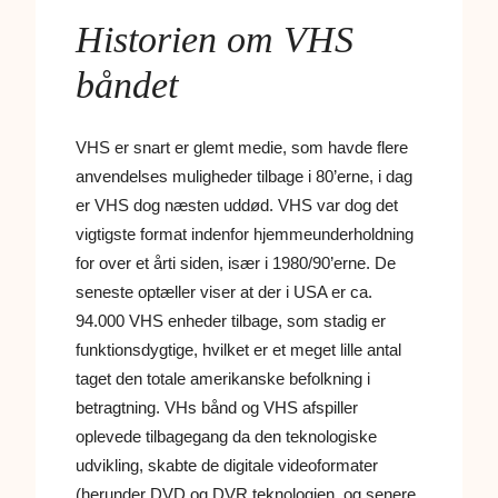
Historien om VHS
båndet
VHS er snart er glemt medie, som havde flere
anvendelses muligheder tilbage i 80’erne, i dag
er VHS dog næsten uddød. VHS var dog det
vigtigste format indenfor hjemmeunderholdning
for over et årti siden, især i 1980/90’erne.
De
seneste optæller viser at der i USA er ca.
94.000 VHS enheder tilbage, som stadig er
funktionsdygtige, hvilket er et meget lille antal
taget den totale amerikanske befolkning i
betragtning. VHs bånd og VHS afspiller
oplevede tilbagegang da den teknologiske
udvikling, skabte de digitale videoformater
(herunder DVD og DVR teknologien, og senere