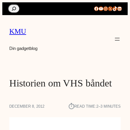
Search
Facebook
YouTube
Instagram
X
TikTok
Linke
KMU
Din gadgetblog
Historien om VHS båndet
⏱︎
DECEMBER 8, 2012
READ TIME:
2–3 MINUTES