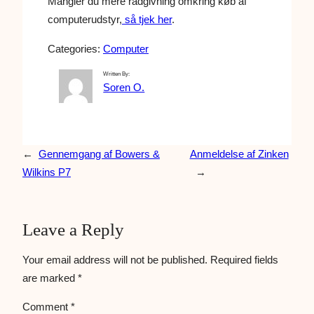
Mangler du mere rådgivning omkring køb af
computerudstyr,
så tjek her
.
Categories:
Computer
Written By:
Soren O.
←
Gennemgang af Bowers &
Anmeldelse af Zinken
Wilkins P7
→
Leave a Reply
Your email address will not be published.
Required fields
are marked
*
Comment
*