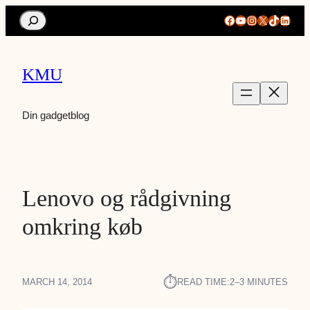
Search
Facebook
YouTube
Instagram
X
TikTok
Linke
KMU
Din gadgetblog
Lenovo og rådgivning
omkring køb
⏱︎
MARCH 14, 2014
READ TIME:
2–3 MINUTES