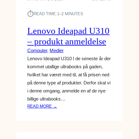
⏱︎
READ TIME:
1–2 MINUTES
Lenovo Ideapad U310
– produkt anmeldelse
Computer
, 
Medier
Lenovo Ideapad U310 I de seneste år der
kommet utallige ultrabooks på gaden,
hvilket har været med til, at få prisen ned
på denne type af produkter. Derfor skal vi
i denne omgang, anmelde en af de nye
billige ultrabooks…
:
READ MORE →
L
E
N
O