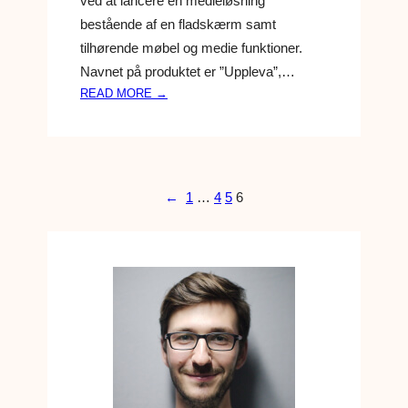
ved at lancere en medieløsning
K
bestående af en fladskærm samt
T
tilhørende møbel og medie funktioner.
A
N
Navnet på produktet er ”Uppleva”,…
M
:
READ MORE →
E
T
L
V
D
’
E
E
L
T
←
1
…
4
5
6
S
F
E
R
A
I
K
E
A