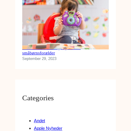
Køb disse tekniske gadgets som
småbørnsforælder
September 29, 2023
Categories
Andet
Apple Nyheder