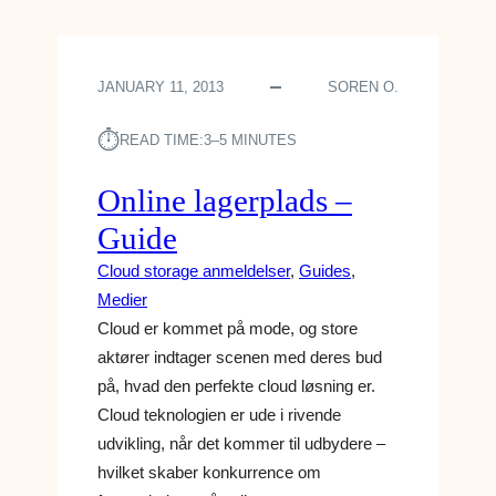
A
A
C
N
K
M
JANUARY 11, 2013
SOREN O.
B
E
O
L
⏱︎
X
READ TIME:
3–5 MINUTES
D
A
E
F
L
Online lagerplads –
G
S
Guide
E
E
A
Cloud storage anmeldelser
, 
Guides
, 
R
Medier
4
Cloud er kommet på mode, og store
–
aktører indtager scenen med deres bud
P
R
på, hvad den perfekte cloud løsning er.
O
Cloud teknologien er ude i rivende
D
udvikling, når det kommer til udbydere –
U
hvilket skaber konkurrence om
K