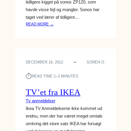
tidligere kigget på sonos ZP120, som
I
havde visse fejl og mangler. Sonos har
D
taget ved lærer af tidligere…
E
:
READ MORE →
S
O
N
O
S
DECEMBER 16, 2012
SOREN O.
P
L
⏱︎
A
READ TIME:
1–2 MINUTES
Y
5
TV’et fra IKEA
–
Tv anmeldelser
P
R
Ikea TV Anmeldelserne ikke kommet ud
O
endnu, men der har været meget omtale
D
omkring det store sats IKEA har forsøgt
U