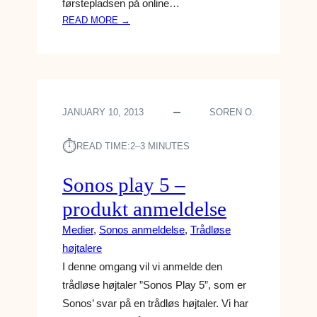
førstepladsen på online…
T
A
:
READ MORE →
N
O
M
N
E
L
L
I
D
N
JANUARY 10, 2013
SOREN O.
E
E
L
L
⏱︎
S
A
READ TIME:
2–3 MINUTES
E
G
E
Sonos play 5 –
R
produkt anmeldelse
P
L
Medier
, 
Sonos anmeldelse
, 
Trådløse
A
højtalere
D
I denne omgang vil vi anmelde den
S
trådløse højtaler ”Sonos Play 5”, som er
–
G
Sonos’ svar på en trådløs højtaler. Vi har
U