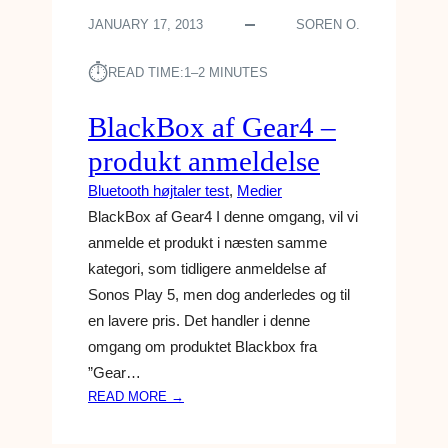
V
JANUARY 17, 2013
SOREN O.
O
I
⏱︎
D
READ TIME:
1–2 MINUTES
E
A
BlackBox af Gear4 –
P
produkt anmeldelse
A
D
Bluetooth højtaler test
, 
Medier
U
BlackBox af Gear4 I denne omgang, vil vi
3
anmelde et produkt i næsten samme
1
kategori, som tidligere anmeldelse af
0
–
Sonos Play 5, men dog anderledes og til
P
en lavere pris. Det handler i denne
R
omgang om produktet Blackbox fra
O
”Gear…
D
:
READ MORE →
U
B
K
L
T