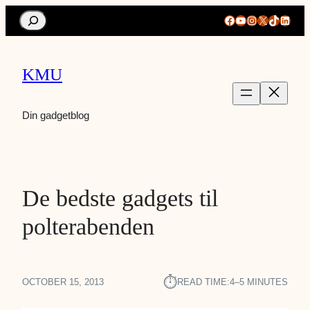
Search
Facebook
YouTube
Instagram
X
TikTok
Linke
KMU
Din gadgetblog
De bedste gadgets til
polterabenden
⏱︎
OCTOBER 15, 2013
READ TIME:
4–5 MINUTES