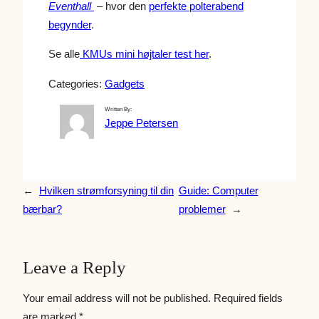
Eventhall
– hvor den
perfekte polterabend
begynder
.
Se alle
KMUs mini højtaler test her
.
Categories:
Gadgets
Written By:
Jeppe Petersen
←
Hvilken strømforsyning til din
Guide: Computer
bærbar?
problemer
→
Leave a Reply
Your email address will not be published.
Required fields
are marked
*