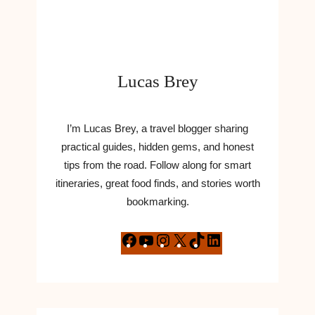
Lucas Brey
I’m Lucas Brey, a travel blogger sharing
practical guides, hidden gems, and honest
tips from the road. Follow along for smart
itineraries, great food finds, and stories worth
bookmarking.
F
Y
I
X
T
L
a
o
n
i
i
c
u
s
k
n
e
T
t
T
k
b
u
a
o
e