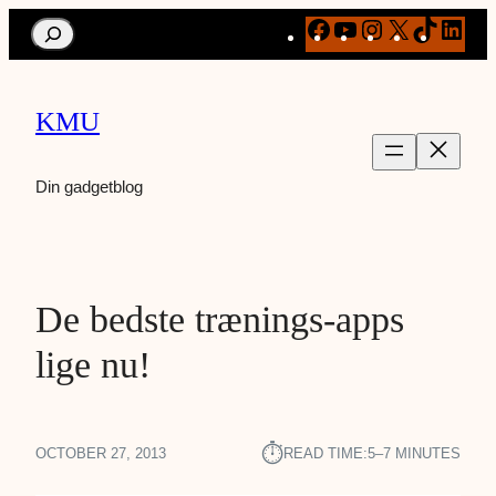
Facebook
YouTube
Instagram
X
TikTok
Link
Search
KMU
Din gadgetblog
De bedste trænings-apps
lige nu!
⏱︎
OCTOBER 27, 2013
READ TIME:
5–7 MINUTES