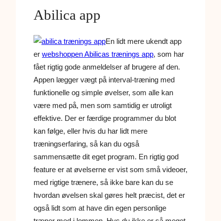
Abilica app
En lidt mere ukendt app
er
webshoppen Abilicas
trænings app
, som har
fået rigtig gode anmeldelser af brugere af den.
Appen lægger vægt på interval-træning med
funktionelle og simple øvelser, som alle kan
være med på, men som samtidig er utroligt
effektive. Der er færdige programmer du blot
kan følge, eller hvis du har lidt mere
træningserfaring, så kan du også
sammensætte dit eget program. En rigtig god
feature er at øvelserne er vist som små videoer,
med rigtige trænere, så ikke bare kan du se
hvordan øvelsen skal gøres helt præcist, det er
også lidt som at have din egen personlige
træner med i lommen. Hvs du ikke er så meget