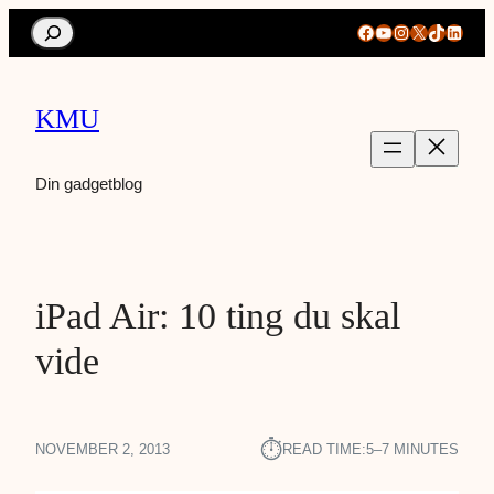
Search
Facebook
YouTube
Instagram
X
TikTok
Linke
KMU
Din gadgetblog
iPad Air: 10 ting du skal
vide
⏱︎
NOVEMBER 2, 2013
READ TIME:
5–7 MINUTES