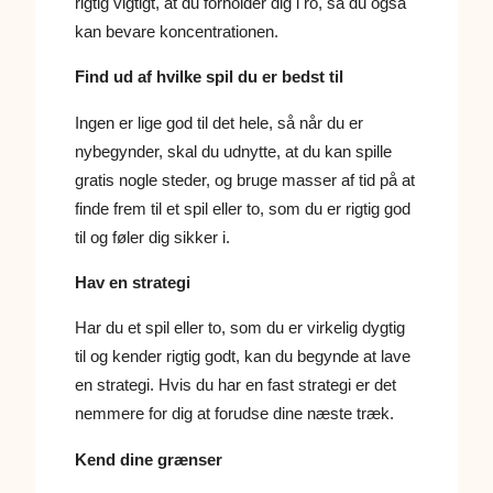
rigtig vigtigt, at du forholder dig i ro, så du også
kan bevare koncentrationen.
Find ud af hvilke spil du er bedst til
Ingen er lige god til det hele, så når du er
nybegynder, skal du udnytte, at du kan spille
gratis nogle steder, og bruge masser af tid på at
finde frem til et spil eller to, som du er rigtig god
til og føler dig sikker i.
Hav en strategi
Har du et spil eller to, som du er virkelig dygtig
til og kender rigtig godt, kan du begynde at lave
en strategi. Hvis du har en fast strategi er det
nemmere for dig at forudse dine næste træk.
Kend dine grænser