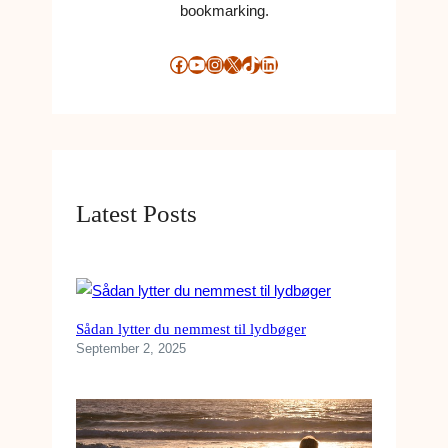
bookmarking.
Facebook
YouTube
Instagram
X
TikTok
LinkedIn
Latest Posts
Sådan lytter du nemmest til lydbøger
September 2, 2025