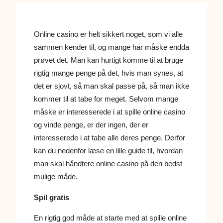
Online casino er helt sikkert noget, som vi alle
sammen kender til, og mange har måske endda
prøvet det. Man kan hurtigt komme til at bruge
rigtig mange penge på det, hvis man synes, at
det er sjovt, så man skal passe på, så man ikke
kommer til at tabe for meget. Selvom mange
måske er interesserede i at spille online casino
og vinde penge, er der ingen, der er
interesserede i at tabe alle deres penge. Derfor
kan du nedenfor læse en lille guide til, hvordan
man skal håndtere online casino på den bedst
mulige måde.
Spil gratis
En rigtig god måde at starte med at spille online