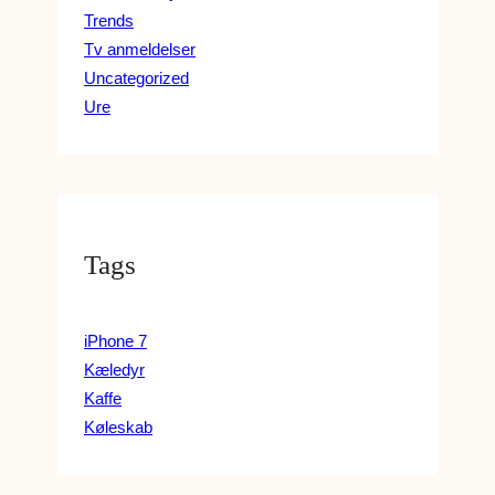
Trends
Tv anmeldelser
Uncategorized
Ure
Tags
iPhone 7
Kæledyr
Kaffe
Køleskab