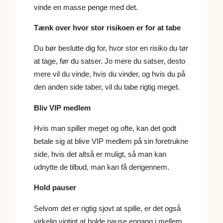
vinde en masse penge med det.
Tænk over hvor stor risikoen er for at tabe
Du bør beslutte dig for, hvor stor en risiko du tør
at tage, før du satser. Jo mere du satser, desto
mere vil du vinde, hvis du vinder, og hvis du på
den anden side taber, vil du tabe rigtig meget.
Bliv VIP medlem
Hvis man spiller meget og ofte, kan det godt
betale sig at blive VIP medlem på sin foretrukne
side, hvis det altså er muligt, så man kan
udnytte de tilbud, man kan få derigennem.
Hold pauser
Selvom det er rigtig sjovt at spille, er det også
virkelig vigtigt at holde pause engang i mellem.