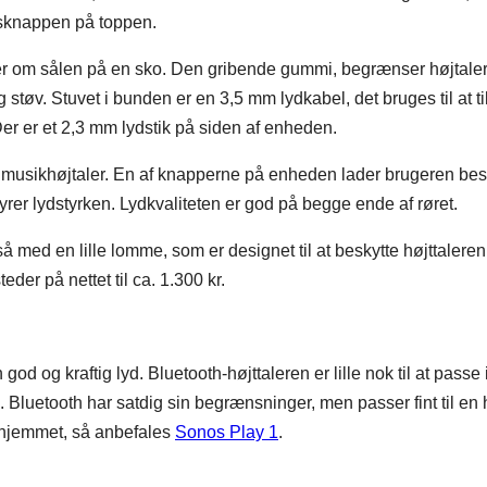
ldsknappen på toppen.
der om sålen på en sko. Den gribende gummi, begrænser højtale
tøv. Stuvet i bunden er en 3,5 mm lydkabel, det bruges til at til
 Der er et 2,3 mm lydstik på siden af enheden.
musikhøjtaler. En af knapperne på enheden lader brugeren be
yrer lydstyrken. Lydkvaliteten er god på begge ende af røret.
ed en lille lomme, som er designet til at beskytte højttaleren f
der på nettet til ca. 1.300 kr.
god og kraftig lyd. Bluetooth-højttaleren er lille nok til at passe 
 Bluetooth har satdig sin begrænsninger, men passer fint til en h
i hjemmet, så anbefales
Sonos Play 1
.