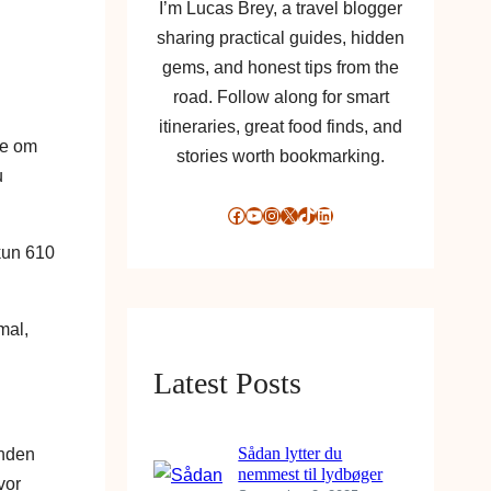
I’m Lucas Brey, a travel blogger
sharing practical guides, hidden
gems, and honest tips from the
road. Follow along for smart
itineraries, great food finds, and
te om
stories worth bookmarking.
u
Facebook
YouTube
Instagram
X
TikTok
LinkedIn
 kun 610
mal,
Latest Posts
anden
Sådan lytter du
nemmest til lydbøger
vor