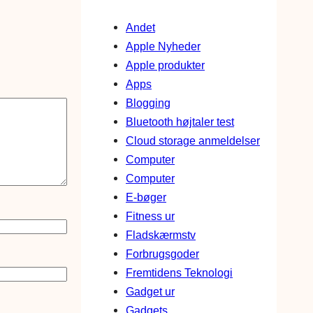
Andet
Apple Nyheder
Apple produkter
Apps
Blogging
Bluetooth højtaler test
Cloud storage anmeldelser
Computer
Computer
E-bøger
Fitness ur
Fladskærmstv
Forbrugsgoder
Fremtidens Teknologi
Gadget ur
Gadgets