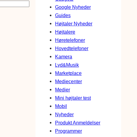
Google Nyheder
Guides
Højtaler Nyheder
Højtalere
Høretelefoner
Hovedtelefoner
Kamera
Lyd&Musik
Marketplace
Mediecenter
Medier
Mini højtaler test
Mobil
Nyheder
Produkt Anmeldelser
Programmer