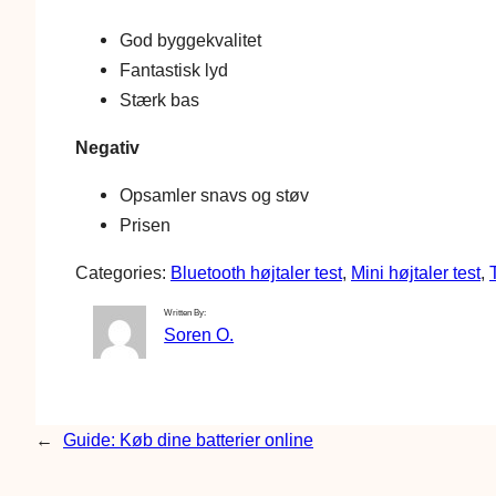
God byggekvalitet
Fantastisk lyd
Stærk bas
Negativ
Opsamler snavs og støv
Prisen
Categories:
Bluetooth højtaler test
, 
Mini højtaler test
, 
Written By:
Soren O.
←
Guide: Køb dine batterier online