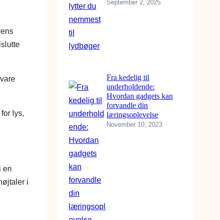
September 2, 2025
rens
slutte
Fra kedelig til
svare
underholdende:
Hvordan gadgets kan
forvandle din
or lys,
læringsoplevelse
November 10, 2023
i en
øjtaler i