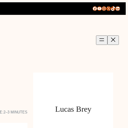
Facebook
YouTube
Instagram
X
TikTok
Linke
Lucas Brey
E:
2–3 MINUTES