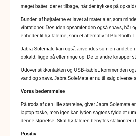
meget batteri der er tilbage, når der trykkes på opka
Bunden af højtalerne er lavet af materialer, som min
vibrationer. Desuden opsamler den også snavs, hår og s
enheder til højtalerne, som et alternativ til Bluetooth.
Jabra Solemate kan også anvendes som en andet en 
opkald, ligge på eller ringe op. De to andre knapper st
Udover stikkontakten og USB-kablet, kommer den også m
vand og snavs. Jabra SoleMate er nu til salg diverse ste
Vores bedømmelse
På trods af den lille størrelse, giver Jabra Solemate en 
laptop-taske, men igen kan lyden sagtens fylde et rum.
denne størrelse. Skal højtaleren benyttes statiionær 
Positiv