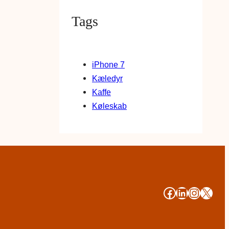
Tags
iPhone 7
Kæledyr
Kaffe
Køleskab
#
#
#
#